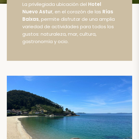
La privilegiada ubicación del
Hotel
Nuevo Astur
, en el corazón de las
Rías
Baixas
, permite disfrutar de una amplia
variedad de actividades para todos los
gustos: naturaleza, mar, cultura,
gastronomía y ocio.