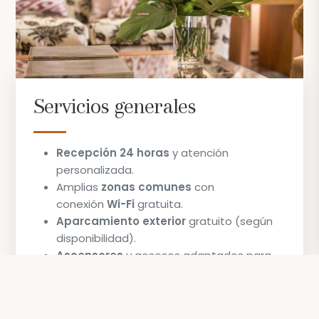
Servicios generales
Recepción 24 horas
y atención
personalizada.
Amplias
zonas comunes
con
conexión
Wi-Fi
gratuita.
Aparcamiento exterior
gratuito (según
disponibilidad).
Ascensores
y accesos adaptados para
personas con movilidad reducida.
Consigna de equipajes.
Información turística y reservas de