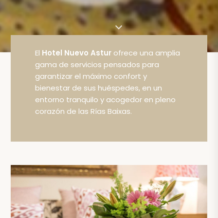
El
Hotel Nuevo Astur
ofrece una amplia
gama de servicios pensados para
garantizar el máximo confort y
bienestar de sus huéspedes, en un
entorno tranquilo y acogedor en pleno
corazón de las Rías Baixas.